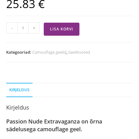
25.83
€
-
+
LISA KORVI
Kategooriad:
Camouflage geelid
,
Geelitooted
KIRJELDUS
Kirjeldus
Passion Nude Extravaganza on õrna
sädelusega camouflage geel.