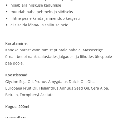
hoiab ära niiskuse kadumise
muudab naha pehmeks ja siidiseks
lihtne peale kanda ja imendub kergesti
ei sisalda lõhna- ja säilitusaineid
Kasutamine:
Kandke pärast vannitamist puhtale nahale. Masseerige
õrnalt beebi nahka, alustades jalgadest ja liikudes ülespoole
pea poole.
Koostisosad:
Glycine Soja Oil, Prunus Amygdalus Dulcis Oil, Olea
Europaea Fruit Oil, Helianthus Annuus Seed Oil, Cera Alba,
Betulin, Tocopheryl Acetate.
Kogus: 200ml