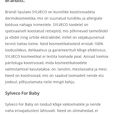
Brändist:
Brändi lipulaev SYLVECO on kunstlike koostisosadeta
dermokosmeetika, mis on suunatud tundliku ja allergiale
kalduva nahaga inimestele. SYLVECO toodetel on
spetsiaalselt koostatud retseptid, mis põhinevad taimeõlidel
ja võidel ning ürtide ekstraktidel, millel on väljakujunenud
tervist toetav toime. Neid kosmeetikatooteid eristab 100%
looduslikkus, delikaatsus ja garanteeritult kõrge efektiivsus.
SYLVECO kosmeetikat ei testita loomade peal. Ainsad loomse
päritoluga koostisosad, mida kosmeetikatoodete
valmistamisel kasutatakse, on: lanoliin, mesilasvaha ja mesi.
Need on koostisosad, mis on saadud loomadelt nende elu
jooksul, põhjustamata neile mingit kahju.
Sylveco For Baby
Sylveco For Baby on loodud kõige väiksematele ja nende
naha erivajadustest lähtuvalt. Need on ülimahedad, ei