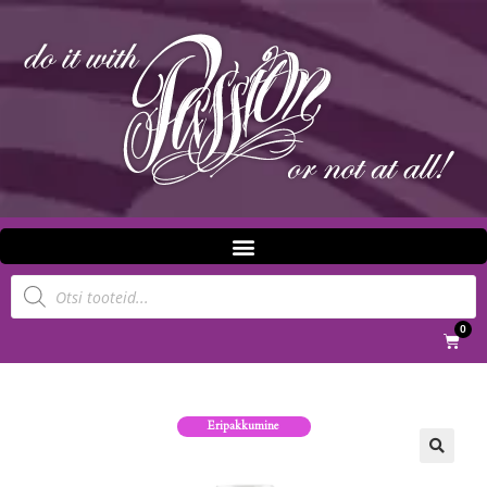
0
Eripakkumine
🔍