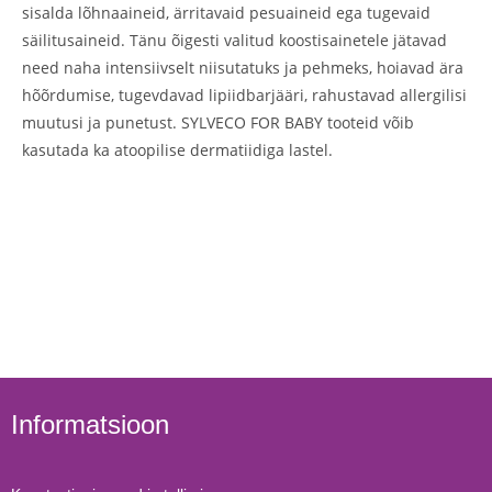
sisalda lõhnaaineid, ärritavaid pesuaineid ega tugevaid
säilitusaineid. Tänu õigesti valitud koostisainetele jätavad
need naha intensiivselt niisutatuks ja pehmeks, hoiavad ära
hõõrdumise, tugevdavad lipiidbarjääri, rahustavad allergilisi
muutusi ja punetust. SYLVECO FOR BABY tooteid võib
kasutada ka atoopilise dermatiidiga lastel.
Informatsioon