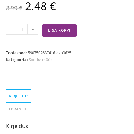
2.48
€
8.99
€
-
+
LISA KORVI
Tootekood:
5907502687416-exp0625
Kategooria:
Soodusmüük
KIRJELDUS
LISAINFO
Kirjeldus