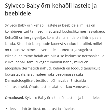
Sylveco Baby õrn kehaõli lastele ja
beebidele
Sylveco Baby õrn kehaõli lastele ja beebidele, milles on
kombineeritud taimsed niisutajad loodusliku mesilasvahaga.
Kehaõlil on kerge geeljas konsistents, mida on lihtne peale
kanda. Sisaldab kasepuude koorest saadud betuliini, millel
on rahustav toime, leevendades punetust ja sügelust.
Pikaajaline toime hoiab ära niiskuse kadumise normaalsel ja
kuival nahal, samuti väga tundlikul nahal, millel on
atoopilise dermatiidi nähud. Kehaõli on loodud täiuslikult
lõõgastavaks ja stimuleerivaks beebimassaažiks.
Dermatoloogiliselt testitud. Lõhnavaba. Ei sisalda
säilitusaineid. Ohutu lastele alates 1 kuu vanusest.
Omadused.
Sylveco Baby õrn kehaõli lastele ja beebidele:
leevendab ärritust, punetust ja sügelust